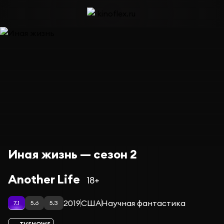
Иная жизнь — сезон 2
Another Life
18+
2019
США
Научная фантастика
7.1
5.6
5.3
TVSHOWS