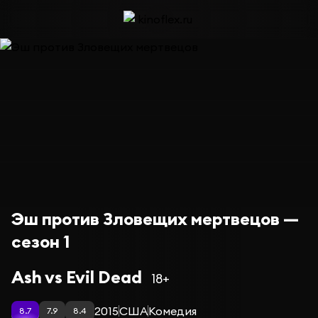
Эш против Зловещих мертвецов —
сезон 1
Ash vs Evil Dead
18+
2015
США
Комедия
8.7
7.9
8.4