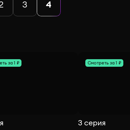
2
3
4
ть за 1 ₽
Смотреть за 1 ₽
я
3 серия