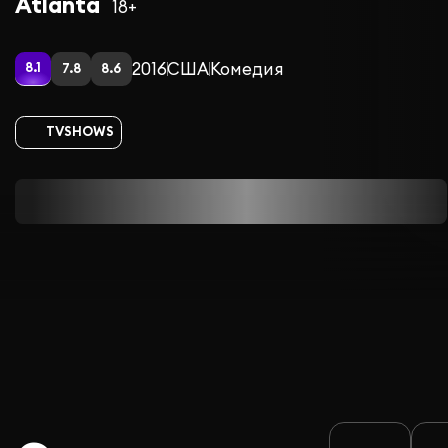
Atlanta
18+
2016
США
Комедия
8.1
7.8
8.6
TVSHOWS