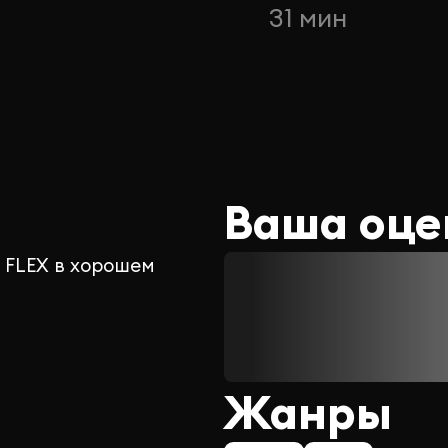
н
31 мин
Ваша оце
 FLEX в хорошем
Жанры