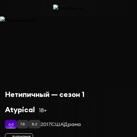
Нетипичный — сезон 1
Atypical
18+
2017
США
Драма
6.6
7.8
8.2
TVSHOWS