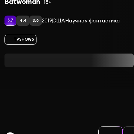
Batwoman
18+
2019
США
Научная фантастика
5.7
4.4
3.6
TVSHOWS