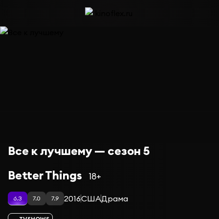
Все к лучшему — сезон 5
Better Things
18+
2016
США
Драма
6.3
7.0
7.9
TVSHOWS