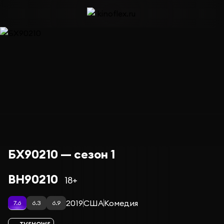
БХ90210 — сезон 1
BH90210
18+
2019
США
Комедия
7.6
6.3
6.9
TVSHOWS