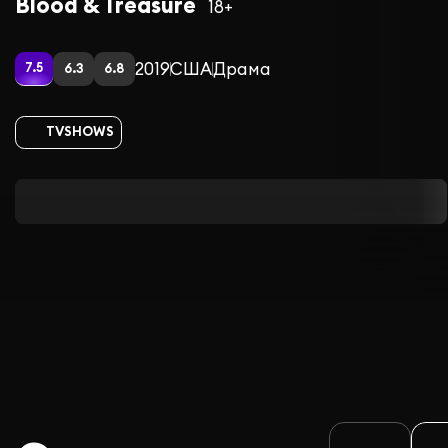
Blood & Treasure
18+
2019
США
Драма
7.5
6.3
6.8
TVSHOWS