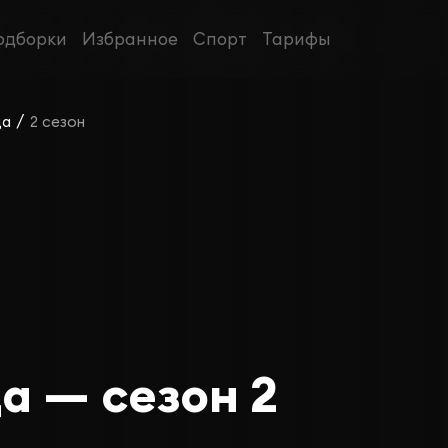
одборки
Избранное
Спорт
Тарифы
/
ща
2 сезон
а — сезон 2