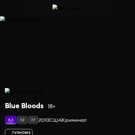
Сериал Голубая кровь — сезон 3
Blue Bloods
18+
2010
США
Криминал
8.5
7.2
7.7
TVSHOWS