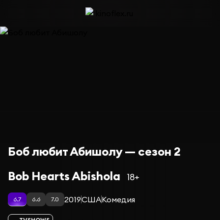
Боб любит Абишолу — сезон 2
Bob Hearts Abishola
18+
2019
США
Комедия
6.7
6.6
7.0
TVSHOWS