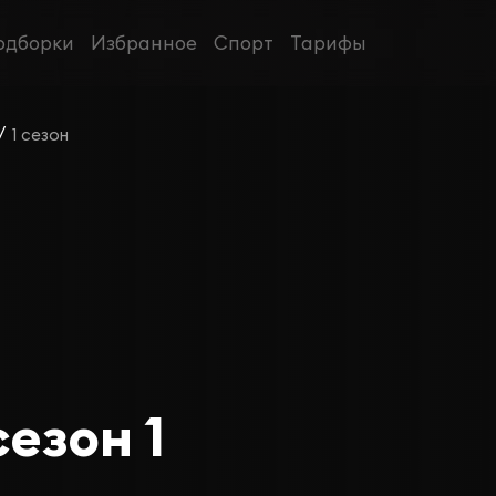
одборки
Избранное
Спорт
Тарифы
/
1 сезон
езон 1