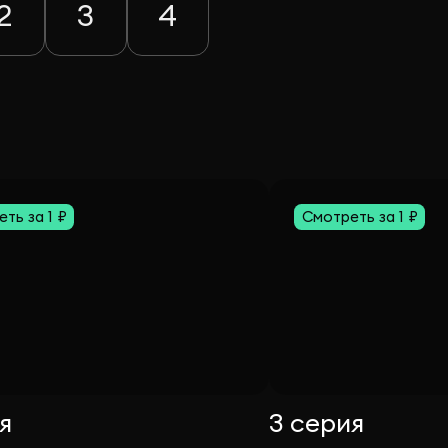
2
3
4
ть за 1 ₽
Смотреть за 1 ₽
я
3 серия