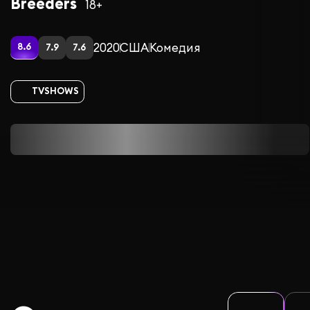
Breeders
18+
2020
США
Комедия
8.6
7.9
7.6
TVSHOWS