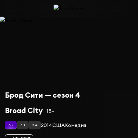
Брод Сити — сезон 4
Broad City
18+
2014
США
Комедия
6.7
7.3
8.4
TVSHOWS