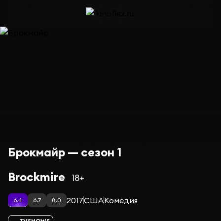
Брокмайр — сезон 1
Brockmire
18+
2017
США
Комедия
6.4
6.7
8.0
TVSHOWS