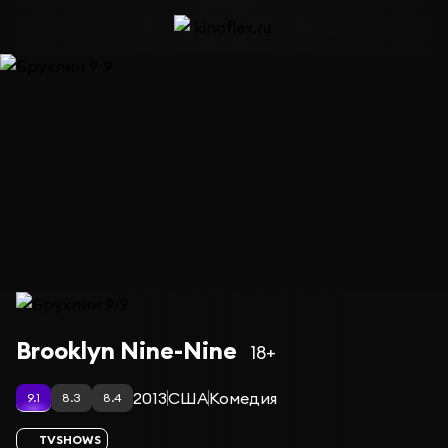
Сериал Бруклин 9-9 — сезон 4
Brooklyn Nine-Nine
18+
2013
США
Комедия
9.1
8.3
8.4
TVSHOWS