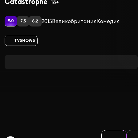
Catastrophe
18+
2015
Великобритания
Комедия
9.0
7.5
8.2
TVSHOWS