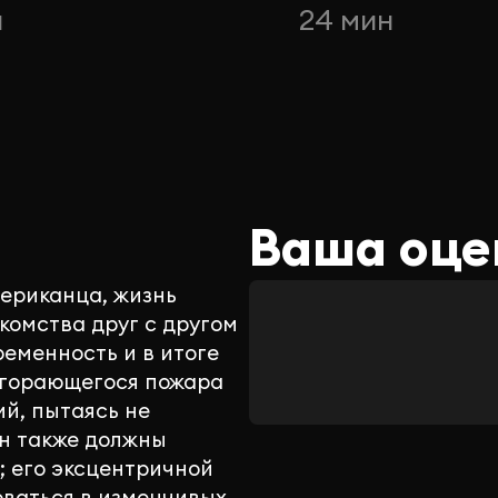
н
24 мин
Ваша оце
ериканца, жизнь
комства друг с другом
ременность и в итоге
згорающегося пожара
й, пытаясь не
он также должны
; его эксцентричной
оваться в изменчивых