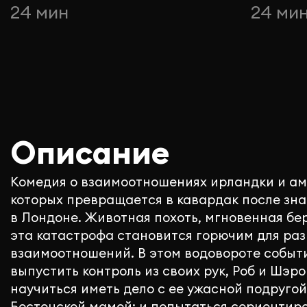
24 мин
24 ми
Описание
Комедия о взаимоотношениях ирландки и ам
которых превращается в кавардак после зна
в Лондоне. Животная похоть, мгновенная бе
эта катастрофа становится горючим для ра
взаимоотношений. В этом водовороте событи
выпустить контроль из своих рук, Роб и Шэр
научиться иметь дело с ее ужасной подругой
Бостонской мамой; и попытаться сориентир