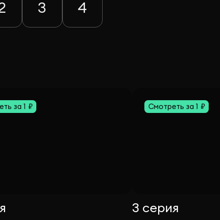
2
3
4
ть за 1 ₽
Смотреть за 1 ₽
я
3 серия