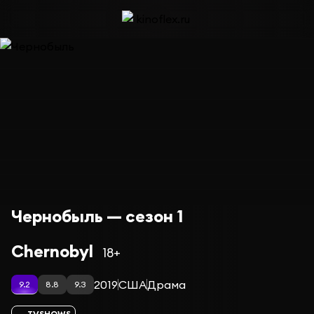
Чернобыль — сезон 1
Chernobyl
18+
2019
США
Драма
9.2
8.8
9.3
TVSHOWS