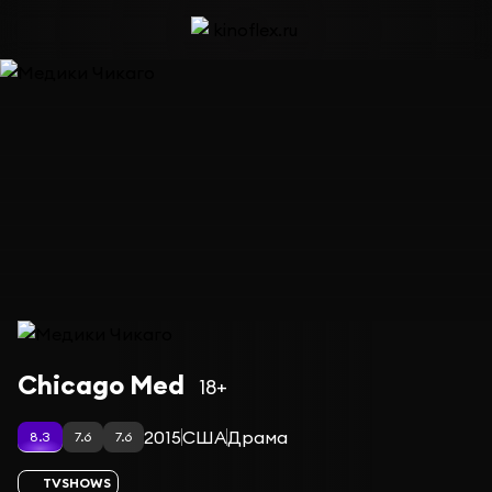
Сериал Медики Чикаго — сезон 11
Chicago Med
18+
2015
США
Драма
8.3
7.6
7.6
TVSHOWS