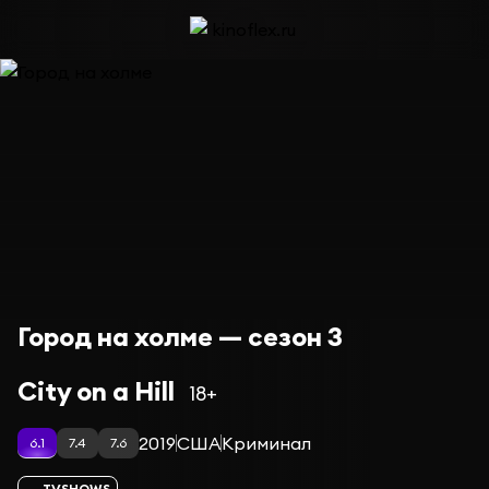
Город на холме — сезон 3
City on a Hill
18+
2019
США
Криминал
6.1
7.4
7.6
TVSHOWS