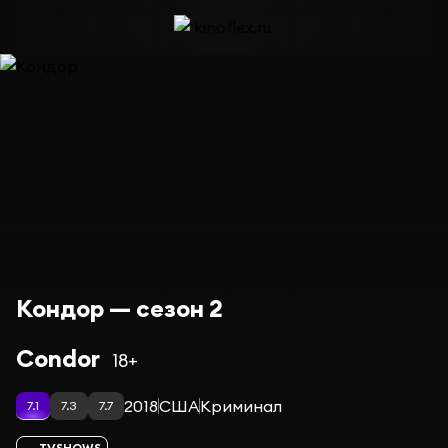
Кондор — сезон 2
Condor
18+
2018
США
Криминал
7.1
7.3
7.7
TVSHOWS