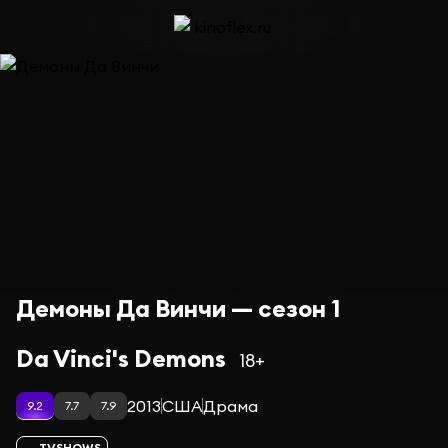
Демоны Да Винчи — сезон 1
Da Vinci's Demons
18+
2013
США
Драма
9.2
7.7
7.9
TVSHOWS