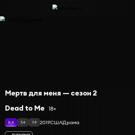
Мертв для меня — сезон 2
Dead to Me
18+
2019
США
Драма
8.4
7.4
7.9
TVSHOWS