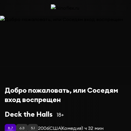
Добро пожаловать, или Соседям
вход воспрещен
Deck the Halls
18+
2006
США
Комедия
1 ч 32 мин
8.7
6.3
5.1