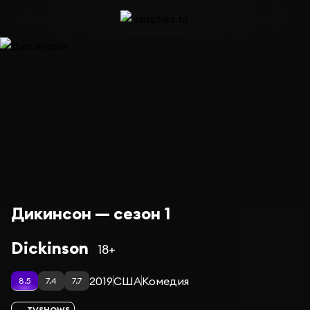
Дикинсон — сезон 1
Dickinson
18+
2019
США
Комедия
8.5
7.4
7.7
TVSHOWS