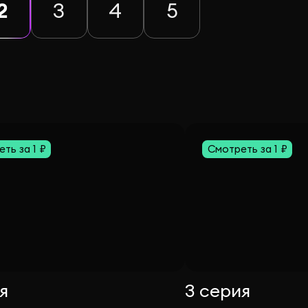
2
3
4
5
ть за 1 ₽
Смотреть за 1 ₽
я
3 серия