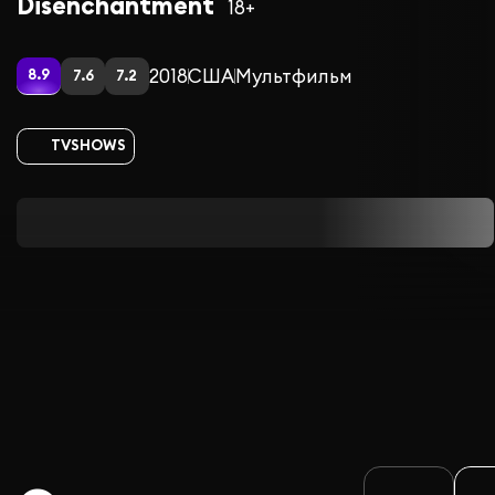
Disenchantment
18+
2018
США
Мультфильм
8.9
7.6
7.2
TVSHOWS