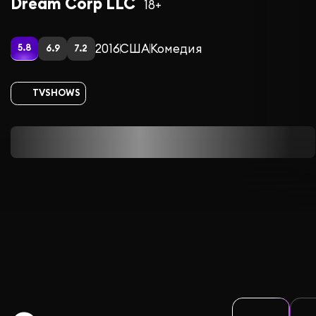
Dream Corp LLC
18+
2016
США
Комедия
5.8
6.9
7.2
TVSHOWS