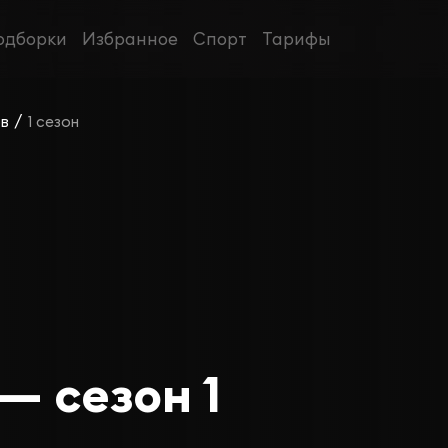
одборки
Избранное
Спорт
Тарифы
/
ов
1 сезон
— сезон 1