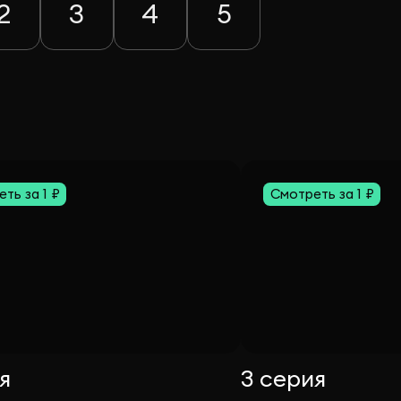
2
3
4
5
ть за 1 ₽
Смотреть за 1 ₽
я
3 серия