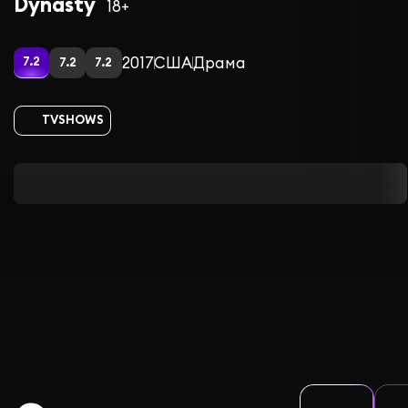
Dynasty
18+
2017
США
Драма
7.2
7.2
7.2
TVSHOWS