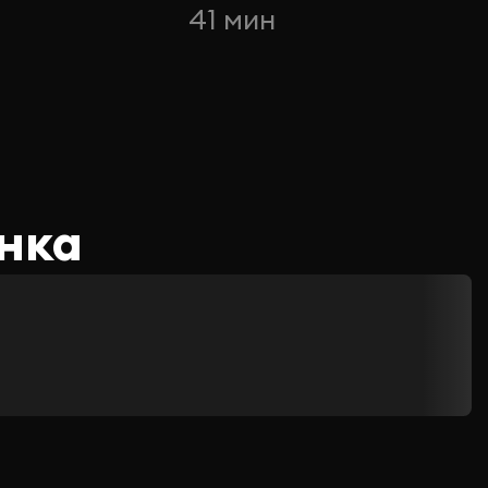
41 мин
нка