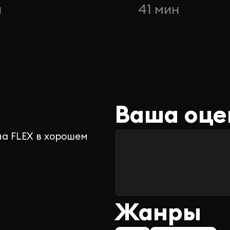
н
41 мин
Ваша оце
на FLEX в хорошем
Жанры