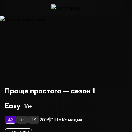
Проще простого — сезон 1
Easy
18+
2016
США
Комедия
6.2
6.4
6.9
TVSHOWS