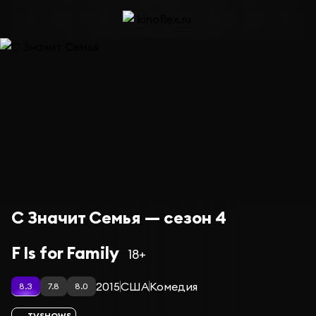
С Значит Семья — сезон 4
F Is for Family
18+
2015
США
Комедия
8.3
7.8
8.0
TVSHOWS