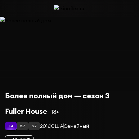
Более полный дом — сезон 3
Fuller House
18+
2016
США
Семейный
7.4
5.7
6.7
TVSHOWS