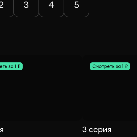
2
3
4
5
ть за 1 ₽
Смотреть за 1 ₽
я
3 серия