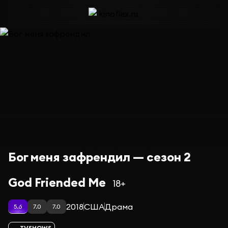
Бог меня зафрендил — сезон 2
God Friended Me
18+
2018
США
Драма
5.6
7.0
7.0
TVSHOWS