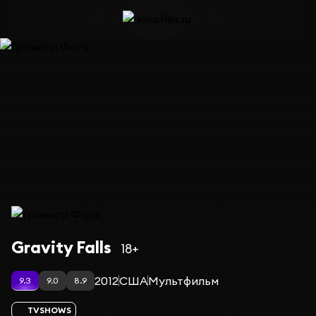
Сериал Гравити Фолз — сезон 2
Gravity Falls
18+
2012
США
Мультфильм
9.3
9.0
8.9
TVSHOWS