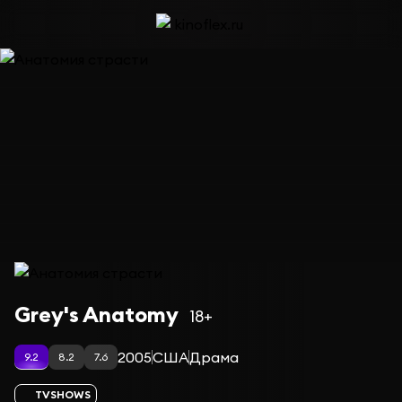
Сериал Анатомия страсти — сезон 15
Grey's Anatomy
18+
2005
США
Драма
9.2
8.2
7.6
TVSHOWS