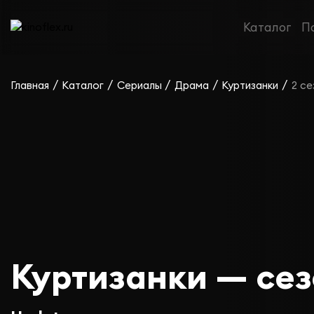
Каталог
П
/
/
/
/
/
Главная
Каталог
Сериалы
Драма
Куртизанки
2 се
Куртизанки — сез