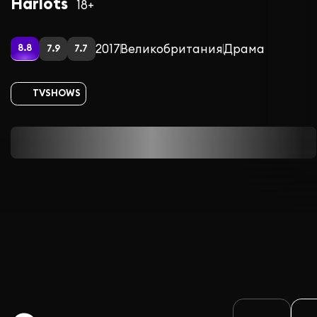
Harlots
18+
2017
Великобритания
Драма
8.8
7.9
7.7
TVSHOWS