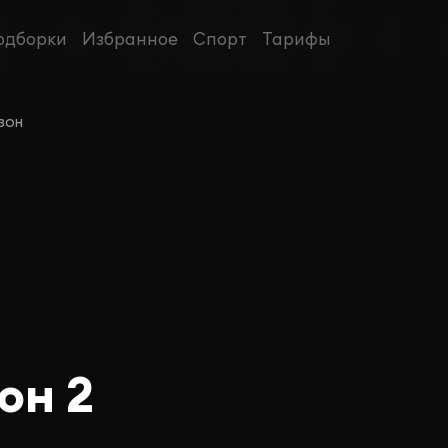
одборки
Избранное
Спорт
Тарифы
зон
он 2