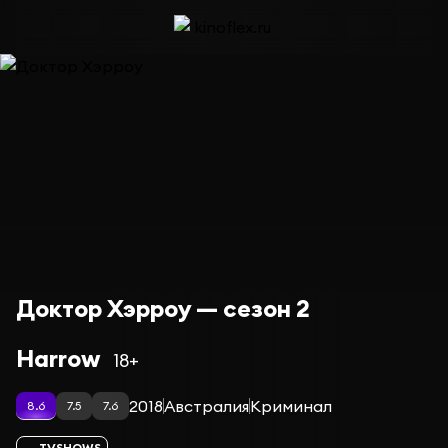
Доктор Хэрроу — сезон 2
Harrow
18+
2018
Австралия
Криминал
8.6
7.5
7.6
TVSHOWS