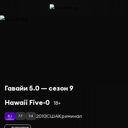
Гавайи 5.0 — сезон 9
Hawaii Five-0
18+
2010
США
Криминал
8.1
7.7
7.4
TVSHOWS