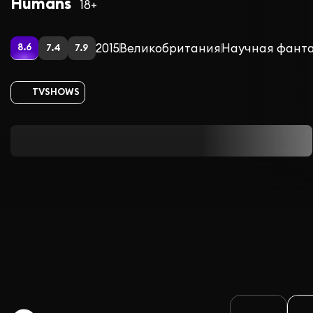
Humans
18+
2015
Великобритания
Научная фант
8.6
7.4
7.9
TVSHOWS