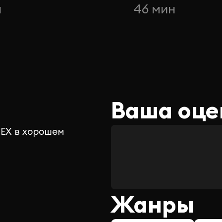
н
46 мин
Ваша оце
LEX в хорошем
Жанры