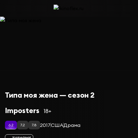
Типа моя жена — сезон 2
Imposters
18+
2017
США
Драма
6.2
7.2
7.8
TVSHOWS