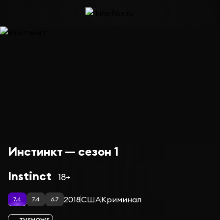
Инстинкт — сезон 1
Instinct
18+
2018
США
Криминал
7.4
7.4
6.7
TVSHOWS