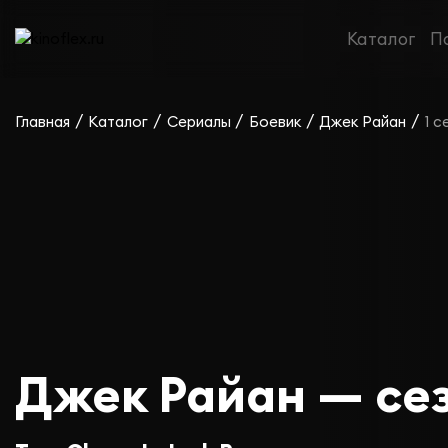
Каталог
П
/
/
/
/
/
Главная
Каталог
Сериалы
Боевик
Джек Райан
1 с
Джек Райан — сез