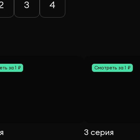
2
3
4
ть за 1 ₽
Смотреть за 1 ₽
я
3 серия