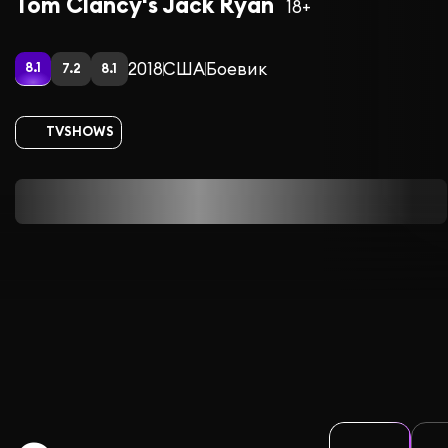
Tom Clancy's Jack Ryan
18+
2018
США
Боевик
8.1
7.2
8.1
TVSHOWS