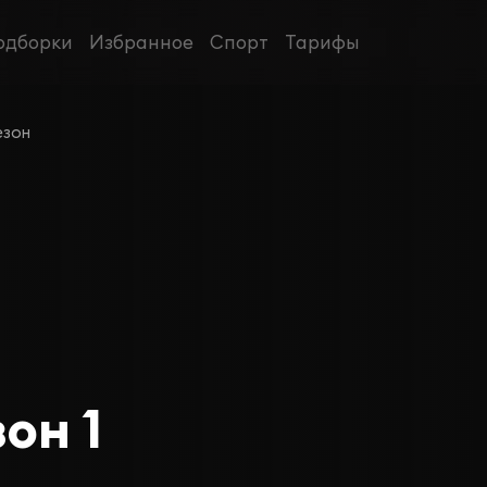
одборки
Избранное
Спорт
Тарифы
езон
он 1