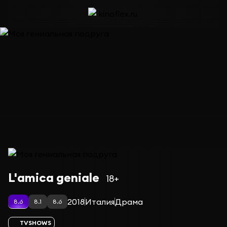
Сериал Моя гениальная подруга — сезон 3
L'amica geniale
18+
2018
Италия
Драма
8.6
8.1
8.6
TVSHOWS