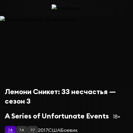
Лемони Сникет: 33 несчастья —
сезон 3
A Series of Unfortunate Events
18+
2017
США
Боевик
7.8
7.4
7.7