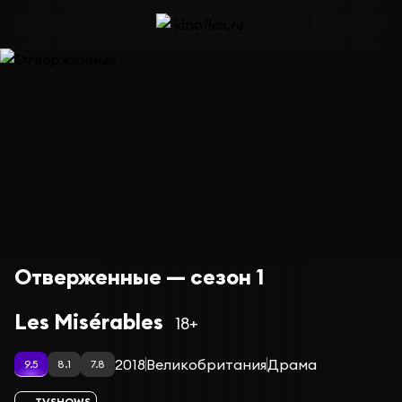
Отверженные — сезон 1
Les Misérables
18+
2018
Великобритания
Драма
9.5
8.1
7.8
TVSHOWS