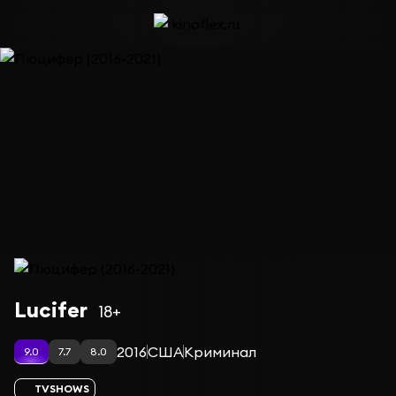
Сериал Люцифер (2016-2021) — сезон 1
Lucifer
18+
2016
США
Криминал
9.0
7.7
8.0
TVSHOWS