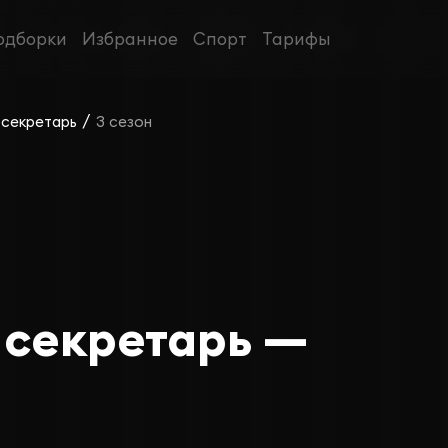
одборки
Избранное
Спорт
Тарифы
/
 секретарь
3 сезон
 секретарь —