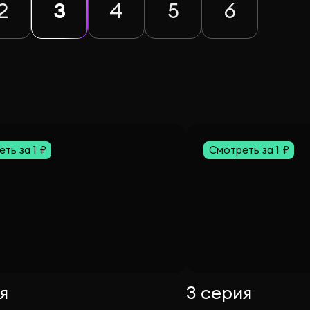
2
3
4
5
6
ть за 1 ₽
Смотреть за 1 ₽
я
3 серия