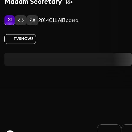
Madam Secretary
18+
2014
США
Драма
9.1
6.5
7.8
TVSHOWS