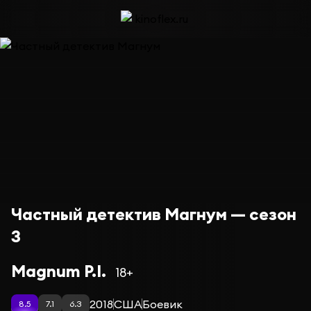
Частный детектив Магнум — сезон
3
Magnum P.I.
18+
2018
США
Боевик
8.5
7.1
6.3