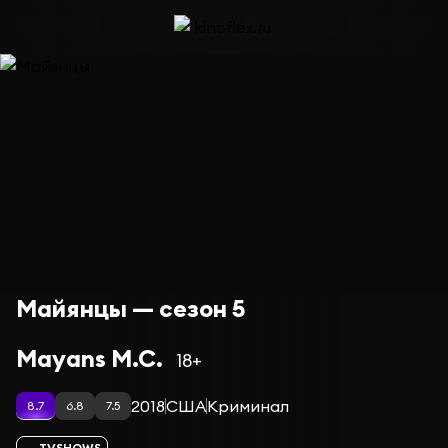
Майянцы — сезон 5
Mayans M.C.
18+
2018
США
Криминал
8.7
6.8
7.5
TVSHOWS