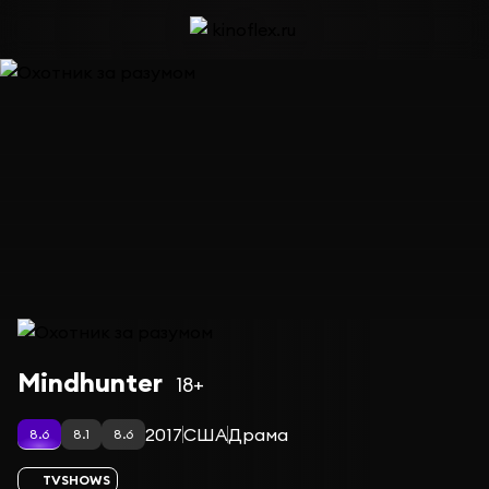
Сериал Охотник за разумом — сезон 1
Mindhunter
18+
2017
США
Драма
8.6
8.1
8.6
TVSHOWS