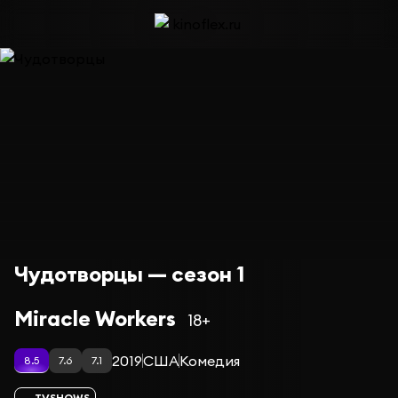
Чудотворцы — сезон 1
Miracle Workers
18+
2019
США
Комедия
8.5
7.6
7.1
TVSHOWS